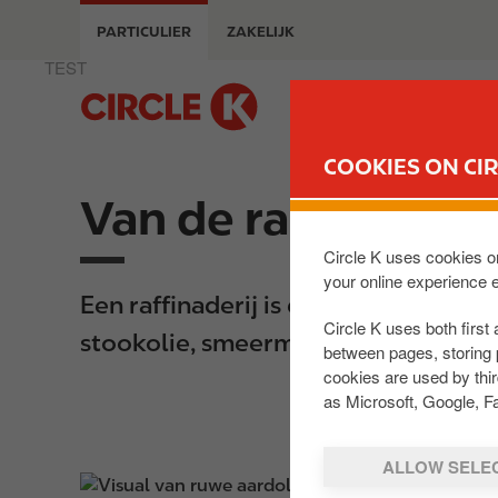
O
PARTICULIER
ZAKELIJK
v
e
TEST
r
M
s
a
l
i
COOKIES ON CIR
a
n
a
Van de raffinaderi
n
n
a
e
v
Circle K uses cookies on
n
your online experience 
i
Een raffinaderij is een fabriek waa
n
g
Circle K uses both first 
a
a
stookolie, smeermiddelen en bitumen
between pages, storing 
a
t
cookies are used by thi
r
i
as Microsoft, Google, F
d
o
e
n
ALLOW SELE
i
I
n