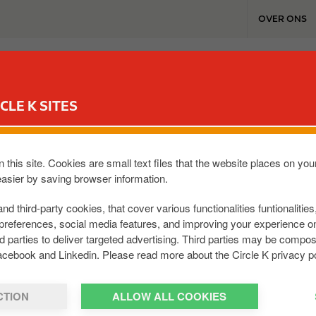
T
OVER ONS
o
p
m
TANKSTATIONS & SERVICES
REWARD CLUB
WERKEN BI
e
n
CLE K SITES
u
j tot op de tankstation
 this site. Cookies are small text files that the website places on y
easier by saving browser information.
r we ruwe aardolie verwerken tot brandstof
and third-party cookies, that cover various functionalities funtionalitie
. Hier lees je welke brandstoffen uit de ra
preferences, social media features, and improving your experience 
rd parties to deliver targeted advertising. Third parties may be com
acebook and Linkedin. Please read more about the Circle K privacy po
CTION
ALLOW ALL COOKIES
Welke brandstoffe