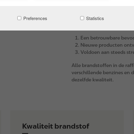
Op het plaatje zie je welke
Bijvoorbeeld benzine en die
Preferences
Statistics
ingewikkeldere processen. 
Een betrouwbare bevoo
Nieuwe producten ont
Voldoen aan steeds str
Alle brandstoffen in de raf
verschillende benzines en d
dezelfde kwaliteit.
Kwaliteit brandstof