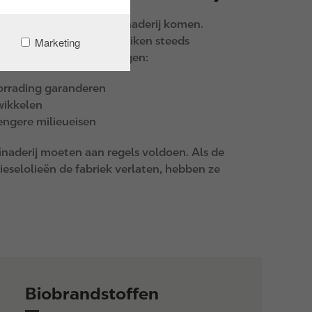
 brandstoffen uit de raffinaderij komen.
sel. Raffinaderijen gebruiken steeds
Marketing
Ze hebben veel uitdagingen:
rrading garanderen
wikkelen
engere milieueisen
finaderij moeten aan regels voldoen. Als de
ieselolieën de fabriek verlaten, hebben ze
Biobrandstoffen